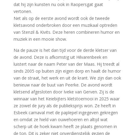
dat hij zijn kunsten nu ook in Raopersgat gaat
vertonen.
Net als op de eerste avond wordt ook de tweede
kletsavond onderbroken door een muzikaal optreden
van Stenzil & Kivits. Deze heren combineren humor en
muziek in een mooie show.
Na de pauze is het dan tijd voor de derde kletser van
de avond. Deze is afkomstig uit Hilvarenbeek en
luistert naar de naam Peter van der Maas. Hij treedt al
sinds 2005 op buiten zijn eigen dorp en haalt de humor
van de straat, het werk en uit de krant. We zijn dan ook
benieuw naar de buut van Peerke. De avond wordt
kletsend afgesloten door Iveke van Gerven. Zij is de
winnaar van het Keiebijters kletstoernooi in 2025 waar
ze zowel de jury als de publieksprijs won. Ze heeft in
Esbeek carnaval met de paplepel ingegeven gekregen
en omdat ze hield van ouwehoeren en altijd wat
scherp uit de hoek kwam heeft ze plaats genomen in
de ton. Dit is zeker niet onverdienstelijk gezien de